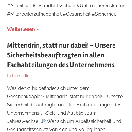
#ArbeitsundGesundheitsschutz #Unternehmenskultur
#Mitarbeiterzufriedenheit #Gesundheit #Sicherheit
Weiterlesen
Mittendrin, statt nur dabei! – Unsere
Sicherheitsbeauftragten in allen
Fachabteilungen des Unternehmens
Am
Von
In
LinkedIn
29.
Dr.
Was denkt ihr, befindet sich unter dem
Dezember
med.
Geschenkpapier? Mittendrin, statt nur dabei! – Unsere
2024
Stefan
Sicherheitsbeauftragten in allen Fachabteilungen des
Wagner,
Unternehmens … Rück- und Ausblick zum
MHBA
Jahreswechsel
Wer sich um Arbeitssicherheit und
(Administrator)
Gesundheitsschutz von sich und Kolleg*innen