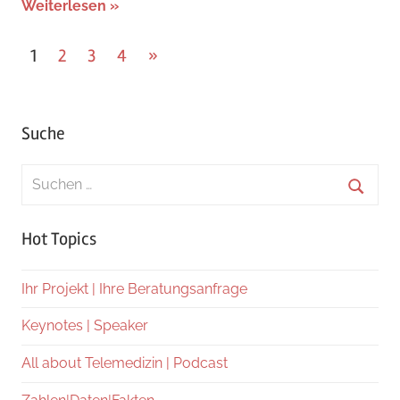
Weiterlesen
Seitennummerierung
Nächste
1
2
3
4
»
Beiträge
der
Beiträge
Suche
Suchen
nach:
Suche
Hot Topics
Ihr Projekt | Ihre Beratungsanfrage
Keynotes | Speaker
All about Telemedizin | Podcast