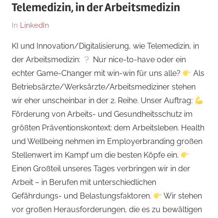
Telemedizin, in der Arbeitsmedizin
Am
Von
In
LinkedIn
25.
Dr.
KI und Innovation/Digitalisierung, wie Telemedizin, in
Januar
med.
der Arbeitsmedizin:
Nur nice-to-have oder ein
2024
Stefan
echter Game-Changer mit win-win für uns alle?
Als
Wagner,
Betriebsärzte/Werksärzte/Arbeitsmediziner stehen
MHBA
wir eher unscheinbar in der 2. Reihe. Unser Auftrag:
Förderung von Arbeits- und Gesundheitsschutz im
größten Präventionskontext: dem Arbeitsleben. Health
und Wellbeing nehmen im Employerbranding großen
Stellenwert im Kampf um die besten Köpfe ein.
Einen Großteil unseres Tages verbringen wir in der
Arbeit – in Berufen mit unterschiedlichen
Gefährdungs- und Belastungsfaktoren.
Wir stehen
vor großen Herausforderungen, die es zu bewältigen