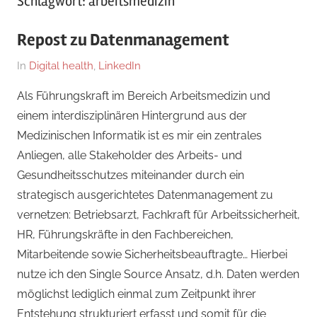
Schlagwort:
arbeitsmedizin
Repost zu Datenmanagement
Am
Von
In
Digital health
,
LinkedIn
9.
Dr.
Als Führungskraft im Bereich Arbeitsmedizin und
Januar
med.
einem interdisziplinären Hintergrund aus der
2026
Stefan
Medizinischen Informatik ist es mir ein zentrales
Wagner,
Anliegen, alle Stakeholder des Arbeits- und
MHBA
Gesundheitsschutzes miteinander durch ein
strategisch ausgerichtetes Datenmanagement zu
vernetzen: Betriebsarzt, Fachkraft für Arbeitssicherheit,
HR, Führungskräfte in den Fachbereichen,
Mitarbeitende sowie Sicherheitsbeauftragte… Hierbei
nutze ich den Single Source Ansatz, d.h. Daten werden
möglichst lediglich einmal zum Zeitpunkt ihrer
Entstehung strukturiert erfasst und somit für die