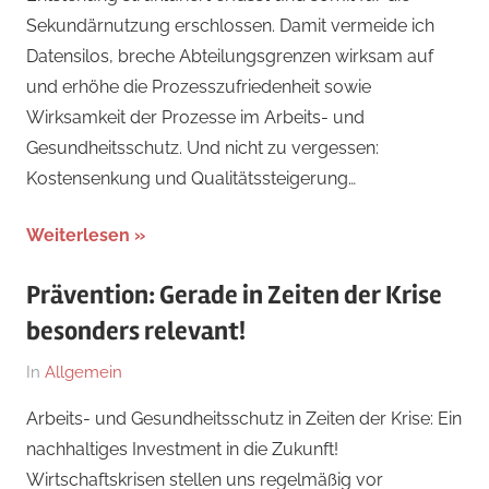
Sekundärnutzung erschlossen. Damit vermeide ich
Datensilos, breche Abteilungsgrenzen wirksam auf
und erhöhe die Prozesszufriedenheit sowie
Wirksamkeit der Prozesse im Arbeits- und
Gesundheitsschutz. Und nicht zu vergessen:
Kostensenkung und Qualitätssteigerung…
Weiterlesen
Prävention: Gerade in Zeiten der Krise
besonders relevant!
Am
Von
In
Allgemein
8.
Dr.
Arbeits- und Gesundheitsschutz in Zeiten der Krise: Ein
Juni
med.
nachhaltiges Investment in die Zukunft!
2025
Stefan
Wirtschaftskrisen stellen uns regelmäßig vor
Wagner,