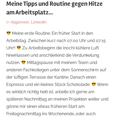
Meine Tipps und Routine gegen Hitze
am Arbeitsplatz…
Am
Von
In
Allgemein
,
LinkedIn
12.
Dr.
Meine erste Routine: Ein früher Start in den
Juli
med.
Arbeitstag. Zwischen kurz nach 07:00 Uhr und 07:15
2024
Stefan
Uhr!!
Zu Arbeitsbeginn die (noch) kühlere Luft
Wagner,
hineinlassen und anschließend die Verdunkelung
MHBA
nutzen.
Mittagspause mit meinem Team und
anderen Fachkollegen unter dem Sonnenschirm auf
der luftigen Terrasse der Kantine. Danach einen
Espresso und ein kleines Stück Schokolade.
Wenn
es wirklich richtig heiß ist, arbeite ich gerne am
späteren Nachmittag an meinen Projekten weiter und
gönne mir einen etwas früheren Start am
Freitagnachmittag ins Wochenende…oder auch