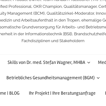
ied Professional, OKR Champion, Qualitätsmanager, Certif
inuity Management (BCM), Qualitätszirkel-Moderator, Inno
medizin und Arbeitsaufenthalt in den Tropen, ehemalige G
matische Grundversorgung für Arbeits- und Betriebsmediz
erheit in der Informationstechnik [BSI]), Brandschutzhel
Fachdisziplinen und Stakeholdern
Skills von Dr. med. Stefan Wagner, MHBA
Medi
Betriebliches Gesundheitsmanagement (BGM)
ime | BLOG
Ihr Projekt | Ihre Beratungsanfrage