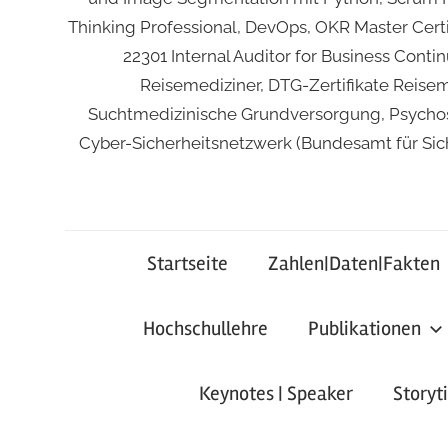
Thinking Professional, DevOps, OKR Master Certif
22301 Internal Auditor for Business Cont
Reisemediziner, DTG-Zertifikate Reise
Suchtmedizinische Grundversorgung, Psychoso
Cyber-Sicherheitsnetzwerk (Bundesamt für Sich
Startseite
Zahlen|Daten|Fakten
Hochschullehre
Publikationen
Keynotes | Speaker
Storyt