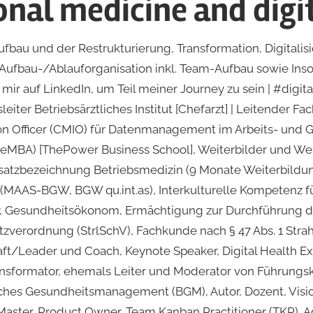
nal medicine and digi
bau und der Restrukturierung, Transformation, Digitalis
d Aufbau-/Ablauforganisation inkl. Team-Aufbau sowie In
ir auf LinkedIn, um Teil meiner Journey zu sein | #digita
leiter Betriebsärztliches Institut [Chefarzt] | Leitender Fa
on Officer (CMIO) für Datenmanagement im Arbeits- und G
eMBA) [ThePower Business School], Weiterbilder und We
satzbezeichnung Betriebsmedizin (9 Monate Weiterbildun
AAS-BGW, BGW qu.int.as), Interkulturelle Kompetenz fü
er, Gesundheitsökonom, Ermächtigung zur Durchführung d
tzverordnung (StrlSchV), Fachkunde nach § 47 Abs. 1 Stra
t/Leader und Coach, Keynote Speaker, Digital Health Exp
ansformator, ehemals Leiter und Moderator von Führungskr
liches Gesundheitsmanagement (BGM), Autor, Dozent, Visio
ster, Product Owner, Team Kanban Practitioner (TKP), Ag