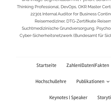
Thinking Professional, DevOps, OKR Master Certif
22301 Internal Auditor for Business Cont
Reisemediziner, DTG-Zertifikate Reise
Suchtmedizinische Grundversorgung, Psychoso
Cyber-Sicherheitsnetzwerk (Bundesamt für Sich
Startseite
Zahlen|Daten|Fakten
Hochschullehre
Publikationen
Keynotes | Speaker
Storyt