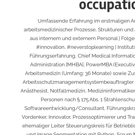
occupatio
Umfassende Erfahrung im erstmaligen Auf
arbeitsmedizinischer Prozesse, Strukturen un
aus internem und externem Personal | Folge m
#innovation, #neverstoplearning | Instituts
Führungserfahrung, Chief Medical Informati
Administration [MHBA], PowerMBA (Executiv
Arbeitsmedizin (Umfang: 36 Monate) sowie Zu
Arbeitsschutzmanagementsystembeauftragter (M
Anästhesist, Notfallmedizin, Medizininformatik
Personen nach § 175 Abs. 1 Strahlenschu
Softwareentwicklung/Consultant, Führungskraf
Vordenker, Innovator, Prozessoptimierer und Tr
ehemaliger Leiter Steuerungskreis für Betrieb
und Image Segmentation mit Python, Scrum Ma