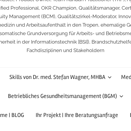
ied Professional, OKR Champion, Qualitätsmanager, Certif
inuity Management (BCM), Qualitätszirkel-Moderator, Inno
medizin und Arbeitsaufenthalt in den Tropen, ehemalige G
matische Grundversorgung für Arbeits- und Betriebsmediz
erheit in der Informationstechnik [BSI]), Brandschutzhel
Fachdisziplinen und Stakeholdern
Skills von Dr. med. Stefan Wagner, MHBA
Medi
Betriebliches Gesundheitsmanagement (BGM)
ime | BLOG
Ihr Projekt | Ihre Beratungsanfrage