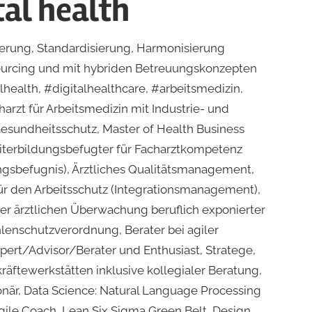
tal health
ierung, Standardisierung, Harmonisierung
sourcing und mit hybriden Betreuungskonzepten
lhealth, #digitalhealthcare, #arbeitsmedizin,
charzt für Arbeitsmedizin mit Industrie- und
esundheitsschutz, Master of Health Business
iterbildungsbefugter für Facharztkompetenz
gsbefugnis), Ärztliches Qualitätsmanagement,
r den Arbeitsschutz (Integrationsmanagement),
er ärztlichen Überwachung beruflich exponierter
hlenschutzverordnung, Berater bei agiler
ert/Advisor/Berater und Enthusiast, Stratege,
äftewerkstätten inklusive kollegialer Beratung,
när, Data Science: Natural Language Processing
ile Coach, Lean Six Sigma Green Belt, Design