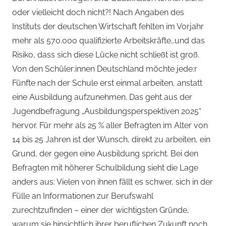
Juli
med.
oder vielleicht doch nicht?! Nach Angaben des
2025
Stefan
Instituts der deutschen Wirtschaft fehlten im Vorjahr
Wagner,
mehr als 570.000 qualifizierte Arbeitskräfte…und das
MHBA
Risiko, dass sich diese Lücke nicht schließt ist groß.
Von den Schüler:innen Deutschland möchte jede:r
Fünfte nach der Schule erst einmal arbeiten, anstatt
eine Ausbildung aufzunehmen. Das geht aus der
Jugendbefragung „Ausbildungsperspektiven 2025“
hervor. Für mehr als 25 % aller Befragten im Alter von
14 bis 25 Jahren ist der Wunsch, direkt zu arbeiten, ein
Grund, der gegen eine Ausbildung spricht. Bei den
Befragten mit höherer Schulbildung sieht die Lage
anders aus: Vielen von ihnen fällt es schwer, sich in der
Fülle an Informationen zur Berufswahl
zurechtzufinden – einer der wichtigsten Gründe,
warum sie hinsichtlich ihrer beruflichen Zukunft noch