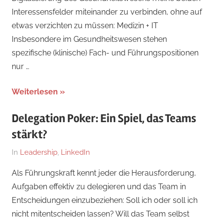
Interessensfelder miteinander zu verbinden, ohne auf
etwas verzichten zu müssen: Medizin + IT
Insbesondere im Gesundheitswesen stehen
spezifische (klinische) Fach- und Führungspositionen
nur …
Weiterlesen
Delegation Poker: Ein Spiel, das Teams
stärkt?
Am
Von
In
Leadership
,
LinkedIn
14.
Dr.
Als Führungskraft kennt jeder die Herausforderung,
Juni
med.
Aufgaben effektiv zu delegieren und das Team in
2025
Stefan
Entscheidungen einzubeziehen: Soll ich oder soll ich
Wagner,
nicht mitentscheiden lassen? Will das Team selbst
MHBA