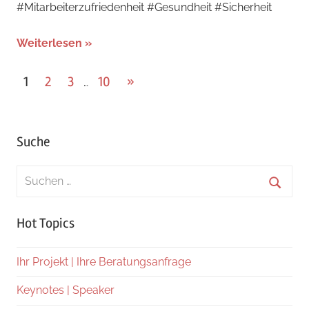
#Mitarbeiterzufriedenheit #Gesundheit #Sicherheit
Weiterlesen
Seitennummerierung
Nächste
1
2
3
10
»
…
Beiträge
der
Beiträge
Suche
Suchen
nach:
Suche
Hot Topics
Ihr Projekt | Ihre Beratungsanfrage
Keynotes | Speaker