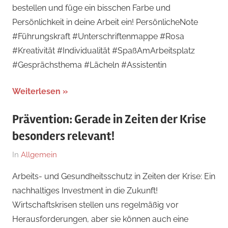
bestellen und füge ein bisschen Farbe und
Persönlichkeit in deine Arbeit ein! PersönlicheNote
#Führungskraft #Unterschriftenmappe #Rosa
#Kreativität #Individualität #SpaßAmArbeitsplatz
#Gesprächsthema #Lächeln #Assistentin
Weiterlesen
Prävention: Gerade in Zeiten der Krise
besonders relevant!
Am
Von
In
Allgemein
8.
Dr.
Arbeits- und Gesundheitsschutz in Zeiten der Krise: Ein
Juni
med.
nachhaltiges Investment in die Zukunft!
2025
Stefan
Wirtschaftskrisen stellen uns regelmäßig vor
Wagner,
Herausforderungen, aber sie können auch eine
MHBA