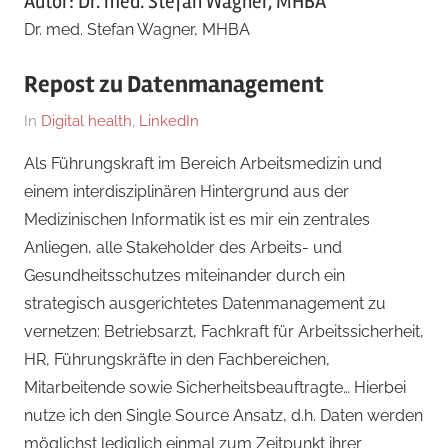
Autor:
Dr. med. Stefan Wagner, MHBA
Dr. med. Stefan Wagner, MHBA
Repost zu Datenmanagement
Am
Von
In
Digital health
,
LinkedIn
9.
Dr.
Als Führungskraft im Bereich Arbeitsmedizin und
Januar
med.
einem interdisziplinären Hintergrund aus der
2026
Stefan
Medizinischen Informatik ist es mir ein zentrales
Wagner,
Anliegen, alle Stakeholder des Arbeits- und
MHBA
Gesundheitsschutzes miteinander durch ein
strategisch ausgerichtetes Datenmanagement zu
vernetzen: Betriebsarzt, Fachkraft für Arbeitssicherheit,
HR, Führungskräfte in den Fachbereichen,
Mitarbeitende sowie Sicherheitsbeauftragte… Hierbei
nutze ich den Single Source Ansatz, d.h. Daten werden
möglichst lediglich einmal zum Zeitpunkt ihrer