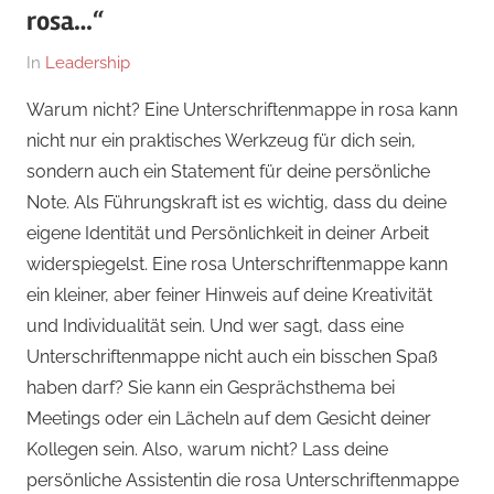
rosa…“
Am
Von
In
Leadership
14.
Dr.
Warum nicht? Eine Unterschriftenmappe in rosa kann
Juni
med.
nicht nur ein praktisches Werkzeug für dich sein,
2025
Stefan
sondern auch ein Statement für deine persönliche
Wagner,
Note. Als Führungskraft ist es wichtig, dass du deine
MHBA
eigene Identität und Persönlichkeit in deiner Arbeit
widerspiegelst. Eine rosa Unterschriftenmappe kann
ein kleiner, aber feiner Hinweis auf deine Kreativität
und Individualität sein. Und wer sagt, dass eine
Unterschriftenmappe nicht auch ein bisschen Spaß
haben darf? Sie kann ein Gesprächsthema bei
Meetings oder ein Lächeln auf dem Gesicht deiner
Kollegen sein. Also, warum nicht? Lass deine
persönliche Assistentin die rosa Unterschriftenmappe