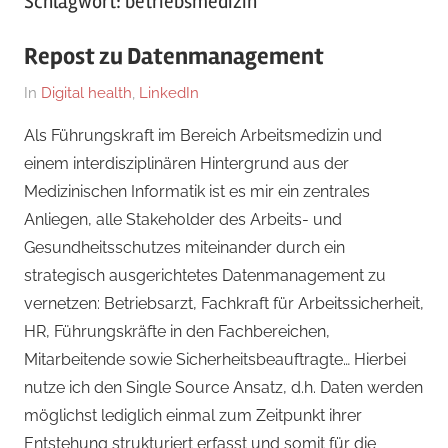
Schlagwort:
betriebsmedizin
Repost zu Datenmanagement
Am
Von
In
Digital health
,
LinkedIn
9.
Dr.
Als Führungskraft im Bereich Arbeitsmedizin und
Januar
med.
einem interdisziplinären Hintergrund aus der
2026
Stefan
Medizinischen Informatik ist es mir ein zentrales
Wagner,
Anliegen, alle Stakeholder des Arbeits- und
MHBA
Gesundheitsschutzes miteinander durch ein
strategisch ausgerichtetes Datenmanagement zu
vernetzen: Betriebsarzt, Fachkraft für Arbeitssicherheit,
HR, Führungskräfte in den Fachbereichen,
Mitarbeitende sowie Sicherheitsbeauftragte… Hierbei
nutze ich den Single Source Ansatz, d.h. Daten werden
möglichst lediglich einmal zum Zeitpunkt ihrer
Entstehung strukturiert erfasst und somit für die