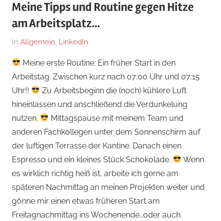
Meine Tipps und Routine gegen Hitze
am Arbeitsplatz…
Am
Von
In
Allgemein
,
LinkedIn
12.
Dr.
Meine erste Routine: Ein früher Start in den
Juli
med.
Arbeitstag. Zwischen kurz nach 07:00 Uhr und 07:15
2024
Stefan
Uhr!!
Zu Arbeitsbeginn die (noch) kühlere Luft
Wagner,
hineinlassen und anschließend die Verdunkelung
MHBA
nutzen.
Mittagspause mit meinem Team und
anderen Fachkollegen unter dem Sonnenschirm auf
der luftigen Terrasse der Kantine. Danach einen
Espresso und ein kleines Stück Schokolade.
Wenn
es wirklich richtig heiß ist, arbeite ich gerne am
späteren Nachmittag an meinen Projekten weiter und
gönne mir einen etwas früheren Start am
Freitagnachmittag ins Wochenende…oder auch