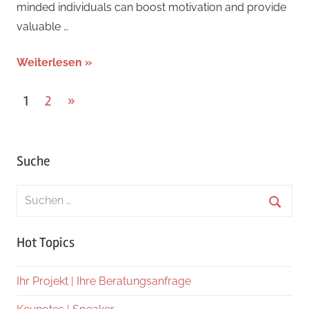
minded individuals can boost motivation and provide
valuable …
Weiterlesen
Seitennummerierung
Nächste
1
2
»
Beiträge
der
Beiträge
Suche
Suchen
nach:
Suche
Hot Topics
Ihr Projekt | Ihre Beratungsanfrage