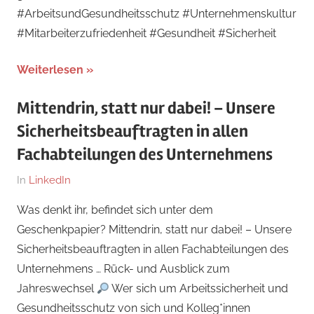
#ArbeitsundGesundheitsschutz #Unternehmenskultur
#Mitarbeiterzufriedenheit #Gesundheit #Sicherheit
Weiterlesen
Mittendrin, statt nur dabei! – Unsere
Sicherheitsbeauftragten in allen
Fachabteilungen des Unternehmens
Am
Von
In
LinkedIn
29.
Dr.
Was denkt ihr, befindet sich unter dem
Dezember
med.
Geschenkpapier? Mittendrin, statt nur dabei! – Unsere
2024
Stefan
Sicherheitsbeauftragten in allen Fachabteilungen des
Wagner,
Unternehmens … Rück- und Ausblick zum
MHBA
Jahreswechsel
Wer sich um Arbeitssicherheit und
(Administrator)
Gesundheitsschutz von sich und Kolleg*innen