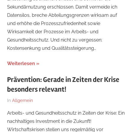
Sekundärnutzung erschlossen. Damit vermeide ich
Datensilos, breche Abteilungsgrenzen wirksam auf
und erhöhe die Prozesszufriedenheit sowie
Wirksamkeit der Prozesse im Arbeits- und
Gesundheitsschutz. Und nicht zu vergessen:
Kostensenkung und Qualitätssteigerung…
Weiterlesen
Prävention: Gerade in Zeiten der Krise
besonders relevant!
Am
Von
In
Allgemein
8.
Dr.
Arbeits- und Gesundheitsschutz in Zeiten der Krise: Ein
Juni
med.
nachhaltiges Investment in die Zukunft!
2025
Stefan
Wirtschaftskrisen stellen uns regelmäßig vor
Wagner,