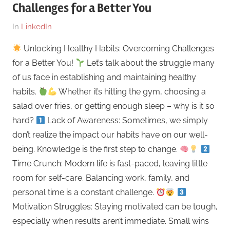
Challenges for a Better You
Am
Von
In
LinkedIn
10.
Dr.
Unlocking Healthy Habits: Overcoming Challenges
Dezember
med.
for a Better You!
Let’s talk about the struggle many
2023
Stefan
of us face in establishing and maintaining healthy
Wagner,
habits.
Whether it’s hitting the gym, choosing a
MHBA
salad over fries, or getting enough sleep – why is it so
hard?
Lack of Awareness: Sometimes, we simply
don’t realize the impact our habits have on our well-
being. Knowledge is the first step to change.
Time Crunch: Modern life is fast-paced, leaving little
room for self-care. Balancing work, family, and
personal time is a constant challenge.
Motivation Struggles: Staying motivated can be tough,
especially when results aren’t immediate. Small wins